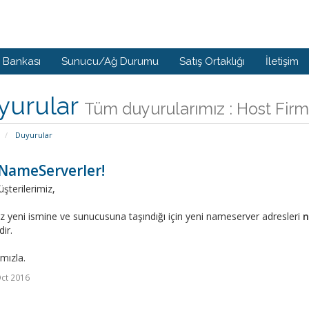
i Bankası
Sunucu/Ağ Durumu
Satış Ortaklığı
İletişim
yurular
Tüm duyurularımız : Host Firm
Duyurular
 NameServerler!
şterilerimiz,
 yeni ismine ve sunucusuna taşındığı için yeni nameserver adresleri
n
ir.
ımızla.
ct 2016