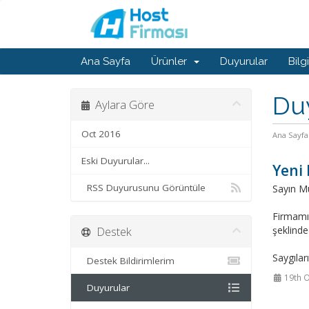
Ana Sayfa
Ürünler
Duyurular
Bilg
Du
Aylara Göre
Oct 2016
Ana Sayfa
Eski Duyurular...
Yeni
RSS Duyurusunu Görüntüle
Sayın Mü
Firmamız
Destek
şeklinded
Saygılar
Destek Bildirimlerim
19th O
Duyurular