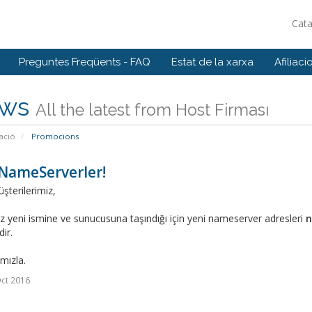
Cat
Preguntes Freqüents - FAQ
Estat de la xarxa
Afiliaci
ws
All the latest from Host Firması
ació
Promocions
 NameServerler!
şterilerimiz,
 yeni ismine ve sunucusuna taşındığı için yeni nameserver adresleri
n
ir.
ımızla.
ct 2016