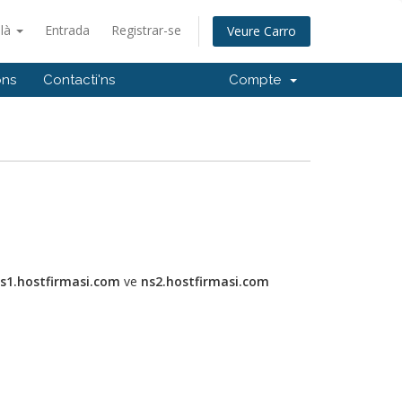
alà
Entrada
Registrar-se
Veure Carro
ons
Contacti'ns
Compte
s1.hostfirmasi.com
ve
ns2.hostfirmasi.com