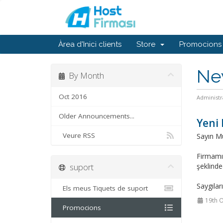
Àrea d'Inici clients
Store
Promocions
Ne
By Month
Oct 2016
Administr
Older Announcements...
Yeni
Veure RSS
Sayın Mü
Firmamız
suport
şeklinded
Saygılar
Els meus Tiquets de suport
19th O
Promocions