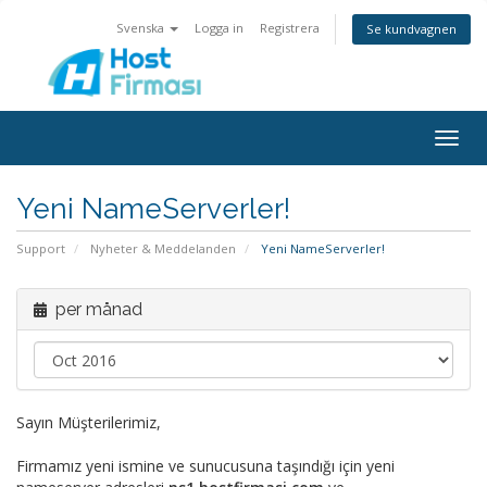
Svenska
Logga in
Registrera
Se kundvagnen
Togg
navig
Yeni NameServerler!
Support
Nyheter & Meddelanden
Yeni NameServerler!
per månad
Sayın Müşterilerimiz,
Firmamız yeni ismine ve sunucusuna taşındığı için yeni