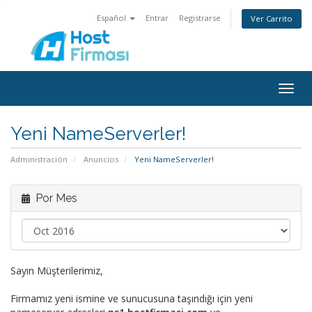
Español
Entrar
Registrarse
Ver Carrito
Togg
navig
Yeni NameServerler!
Administración
Anuncios
Yeni NameServerler!
Por Mes
Sayın Müşterilerimiz,
Firmamız yeni ismine ve sunucusuna taşındığı için yeni