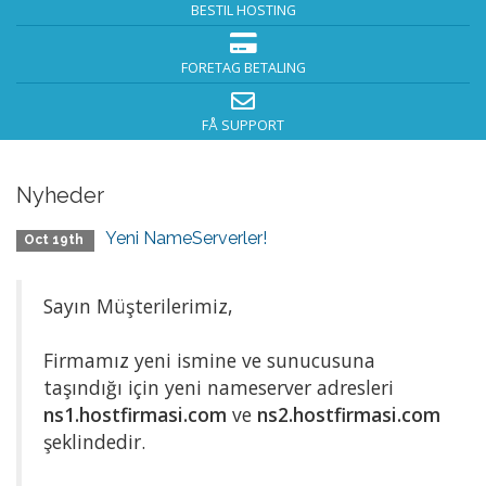
BESTIL HOSTING
FORETAG BETALING
FÅ SUPPORT
Nyheder
Yeni NameServerler!
Oct 19th
Sayın Müşterilerimiz,
Firmamız yeni ismine ve sunucusuna
taşındığı için yeni nameserver adresleri
ns1.hostfirmasi.com
ve
ns2.hostfirmasi.com
şeklindedir.