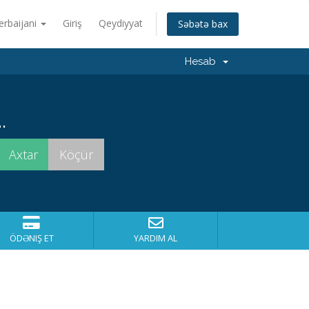
erbaijani
Giriş
Qeydiyyat
Səbətə bax
Hesab
.
ÖDƏNIŞ ET
YARDIM AL