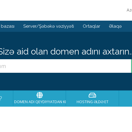
Az
 bazası
Server/Şəbəkə vəziyyəti
Ortaqlar
Əlaqə
Sizə aid olan domen adını axtarın..
?
DOMEN ADI QEYDIYYATDAN KEÇIRT
HOSTING ƏLDƏ ET